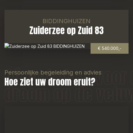
BIDDINGHUIZEN
Zuiderzee op Zuid 83
€ 540.000,-
Dé makelaar voor
Persoonlijke begeleiding en advies
Hoe ziet uw droom eruit?
droom op de velu