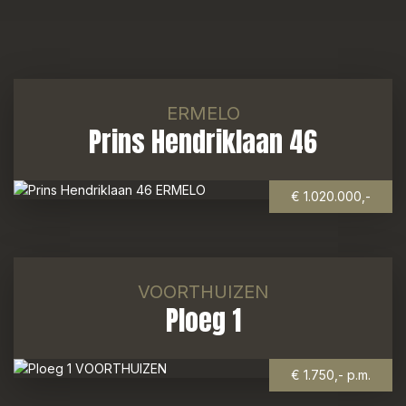
ERMELO
Prins Hendriklaan 46
€ 1.020.000,-
VOORTHUIZEN
Ploeg 1
€ 1.750,- p.m.