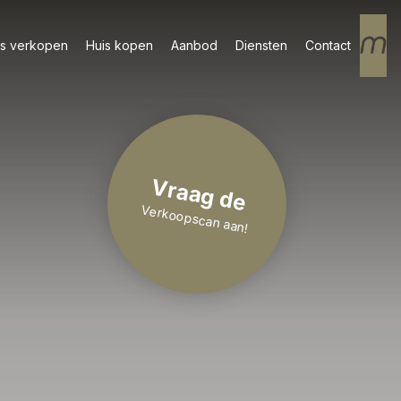
is verkopen
Huis kopen
Aanbod
Diensten
Contact
Vraag de
Verkoopscan aan!