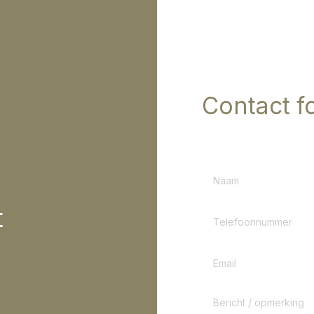
Contact f
Aanhef
De Heer
Mevr
t