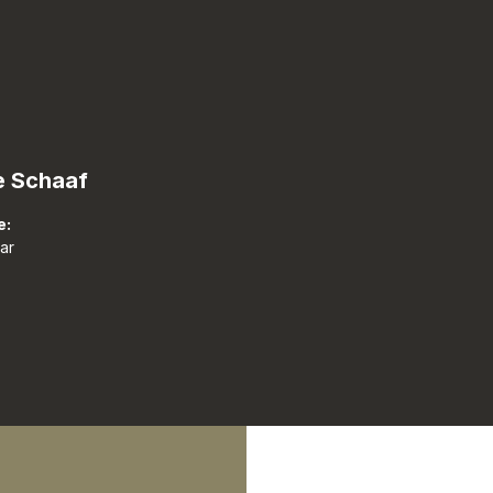
e Schaaf
e:
ar