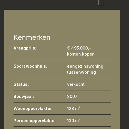
Kenmerken
Vraagprijs:
€ 495.000,-
kosten koper
Soort woonhuis:
eengezinswoning,
tussenwoning
Status:
verkocht
Bouwjaar:
2007
Woonoppervlakte:
128 m²
Perceeloppervlakte:
130 m²