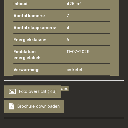
Inhoud:
425 m³
Aantal kamers:
7
Aantal slaapkamers:
4
Energiekklasse:
A
Einddatum
11-07-2029
energielabel:
Verwarming:
cv ketel
Video
Foto overzicht ( 46)
Brochure downloaden