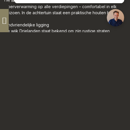
De woning is volledig geïsoleerd en voorzien van
vloerverwarming op alle verdiepingen – comfortabel in elk
seizoen. In de achtertuin staat een praktische houten berging.
Kindvriendelijke ligging
De wijk Drielanden staat bekend om zijn rustige straten,
speeltuintjes en groenvoorzieningen. In de directe omgeving
vindt u basisscholen, kinderopvang, sportfaciliteiten en
winkelcentrum Drielanden voor de dagelijkse boodschappen.
Ook de aansluiting met uitvalswegen en openbaar vervoer is
uitstekend, waardoor u binnen korte tijd in zowel het centrum
van Harderwijk als omliggende plaatsen bent.
Kenmerken:
- Bouwjaar: 2007
- Woonoppervlakte: ca. 128 m²
- Perceel: 130 m²
- Zonnige achtertuin op het zuidoosten
- Kindvriendelijke wijk met scholen, speeltuinen en
voorzieningen nabij
- Mogelijkheid tot 4e en 5e slaapkamer